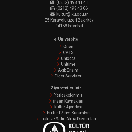
(0212) 498 41 41
(0212) 498 43 06
kultur@iku.edu.tr
E5 Karayolu üzeri Bakırköy
34158 İstanbul
e-Üniversite
Orion
CATS
Unidocs
Unitime
Açık Erişim
Diğer Servisler
Ziyaretciler İçin
Yerleşkelerimiz
İnsan Kaynakları
Kültür Ajandası
Kültür Eğitim Kurumları
İhale ve Satın Alma Duyuruları