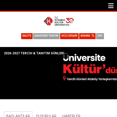
KALİTE
AKADEMİK TAKVİM
HIZLI ERİŞİM
ARAMA
ENG
2026-2027 TERCIH & TANITIM GÜNLERI
BAĞLANTILAR
DUYURULAR
HABERLER