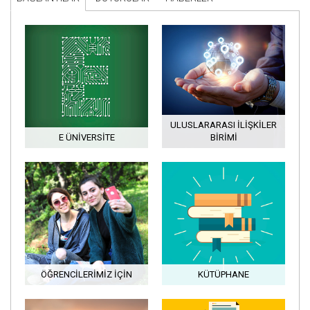
ULUSLARARASI İLIŞKILER
E ÜNIVERSITE
BIRIMI
ÖĞRENCILERIMIZ İÇIN
KÜTÜPHANE